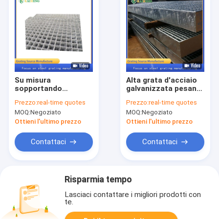
Su misura
Alta grata d'acciaio
sopportando
galvanizzata pesante
l'acciaio grattare del
sopportante di griglia
Prezzo:
real-time quotes
Prezzo:
real-time quotes
pavimento di Antivari
del metallo per il
MOQ:
Negoziato
MOQ:
Negoziato
per la miniera di
passaggio pedonale
carbone
Ottieni l'ultimo prezzo
Ottieni l'ultimo prezzo
Contattaci
Contattaci
Risparmia tempo
Lasciaci contattare i migliori prodotti con
te.