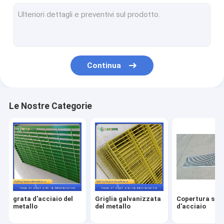
Pedate d'acciaio della griglia
Grata di acciaio inossidabile
Griglia d'acciaio resistente
Continua
Recinzione in rete saldata
FRP ha modellato la grata
Le Nostre Categorie
Rete metallica decorativa
Prodotti del filo di ferro
Morsetti stridenti d'acciaio
Scaffale d'acciaio dei rifiuti
grata d'acciaio del
Griglia galvanizzata
Copertura stri
metallo
del metallo
d'acciaio