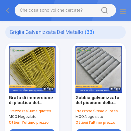
Griglia Galvanizzata Del Metallo
(33)
Grata di immersione
Gabbia galvanizzata
di plastica del
del piccione della
acciaio al carbonio
grata di Hdg di griglia
Prezzo:
real-time quotes
Prezzo:
real-time quotes
della griglia della
del metallo della
MOQ:
Negoziato
MOQ:
Negoziato
griglia del metallo
immersione calda
giallo per la
Ottieni l'ultimo prezzo
Ottieni l'ultimo prezzo
recinzione della