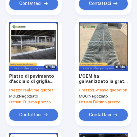
Camera di pollo
Contattaci
Contattaci
Piatto di pavimento
L'OEM ha
d'acciaio di griglia
galvanizzato la grata
della grata del
di acciaio dolce di
Prezzo:
real-time quotes
Prezzo:
Dynamic quotation
acciaio al carbonio
griglia del metallo per
MOQ:
Negoziato
MOQ:
Negoziato
dello zinco per la
la costruzione della
piattaforma di
fase
Ottieni l'ultimo prezzo
Ottieni l'ultimo prezzo
elevata altitudine
Contattaci
Contattaci