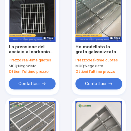
La pressione del
Ho modellato la
acciaio al carbonio
grata galvanizzata di
Q235 Q195 ha
Antivari di griglia del
Prezzo:
real-time quotes
Prezzo:
real-time quotes
saldato la grata
metallo della
MOQ:
Negoziato
MOQ:
Negoziato
d'acciaio 11w4
immersione calda
Ottieni l'ultimo prezzo
Ottieni l'ultimo prezzo
Contattaci
Contattaci
Casa
Prodotti
Circa noi