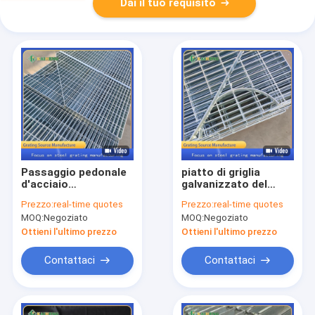
Dai il tuo requisito
Passaggio pedonale
piatto di griglia
d'acciaio
galvanizzato del
galvanizzato a forma
metallo della
Prezzo:
real-time quotes
Prezzo:
real-time quotes
di speciale della
immersione calda
MOQ:
Negoziato
MOQ:
Negoziato
grata della passerella
19w4 per la
copertura della
Ottieni l'ultimo prezzo
Ottieni l'ultimo prezzo
fossa
Contattaci
Contattaci