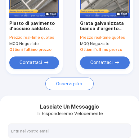
Giro della fabbrica
Controllo di qualità
Piatto di pavimento
Grata galvanizzata
d'acciaio saldato
bianca d'argento
Contattici
della grata del
antislittamento della
Prezzo:
real-time quotes
Prezzo:
real-time quotes
metallo di Antivari
barra di griglia del
MOQ:
Negoziato
MOQ:
Negoziato
per la pianta
metallo per la
Notizie
acquatica
raffineria
Ottieni l'ultimo prezzo
Ottieni l'ultimo prezzo
Casi
Contattaci
Contattaci
Osservi più
grata d'acciaio del metallo
Griglia galvanizzata del metallo
Lasciate Un Messaggio
Ti Risponderemo Velocemente
Copertura stridente d'acciaio
pavimento di griglia del metallo