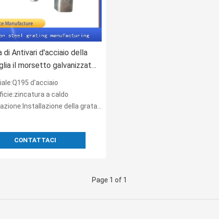
 di Antivari d'acciaio della
aglia il morsetto galvanizzato
tallazione
iale:Q195 d'acciaio
icie:zincatura a caldo
zione:Installazione della grata d'acciaio
CONTATTACI
Page 1 of 1