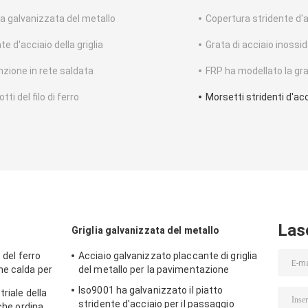
lia galvanizzata del metallo
Copertura stridente d'
e d'acciaio della griglia
Grata di acciaio inossid
nzione in rete saldata
FRP ha modellato la gr
tti del filo di ferro
Morsetti stridenti d'ac
Las
Griglia galvanizzata del metallo
 del ferro
Acciaio galvanizzato placcante di griglia
ne calda per
del metallo per la pavimentazione
ciaio del
Iso9001 ha galvanizzato il piatto
riale della
stridente d'acciaio per il passaggio
 che ordina