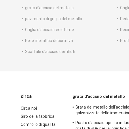
grata d'acciaio del metallo
Grig
pavimento di griglia del metallo
Pedat
Griglia d'acciaio resistente
Reci
Rete metallica decorativa
Prodo
Scaffale d'acciaio dei rifiuti
circa
grata d'acciaio del metallo
Grata del metallo dell'acciaio
Circa noi
galvanizzato della immersio
Giro della fabbrica
la pianta della struttura d'ac
Piatto d'acciaio aperto indust
Controllo di qualità
polisiliconico
grata di HDP per la logistica