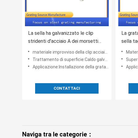
La sella ha galvanizzato le clip
La grata
stridenti d'acciaio A dei morsetti
sella t
Poiché tipo C
dell'ins
materiale improvviso della clip:acciaio inossidabile del、 d'acciaio Q235
Mater
Trattamento di superficie:Caldo galvanizzato
Superf
Applicazione:Installazione della grata d'acciaio
Applica
CONTATTACI
Naviga tra le categorie：