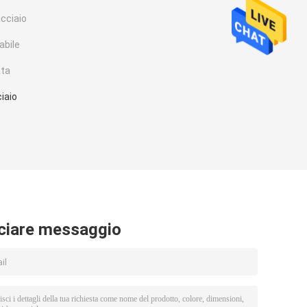
acciaio
abile
ata
ciaio
ciare messaggio