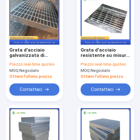
Grata d'acciaio
Grata d'acciaio
galvanizzata di
resistente su misura
Antivari di griglia
del metallo di
Prezzo:
real-time quotes
Prezzo:
real-time quotes
della immersione
slittamento di griglia
MOQ:
Negoziato
MOQ:
Negoziato
calda per il grande
della griglia non
cuscinetto
Ottieni l'ultimo prezzo
Ottieni l'ultimo prezzo
Contattaci
Contattaci
Casa
Prodotti
Circa noi