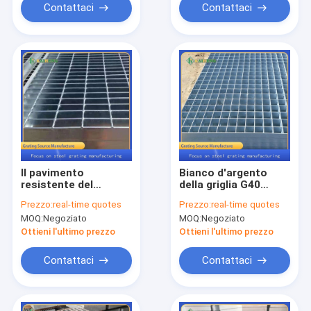
Contattaci
Contattaci
Il pavimento
Bianco d'argento
resistente del
della griglia G40
metallo G808/40/100
grattare d'acciaio
Prezzo:
real-time quotes
Prezzo:
real-time quotes
gratta il acciaio al
resistente di Antivari
MOQ:
Negoziato
MOQ:
Negoziato
carbonio Q235
Ottieni l'ultimo prezzo
Ottieni l'ultimo prezzo
Contattaci
Contattaci