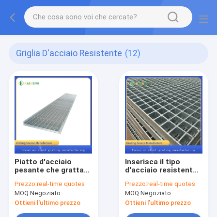
Griglia D'acciaio Resistente
(12)
Piatto d'acciaio
Inserisca il tipo
pesante che gratta
d'acciaio resistente
l'argento di Galvanis
della griglia
Prezzo:
real-time quotes
Prezzo:
real-time quotes
G758/40/100 del
MOQ:
Negoziato
MOQ:
Negoziato
metallo
Ottieni l'ultimo prezzo
Ottieni l'ultimo prezzo