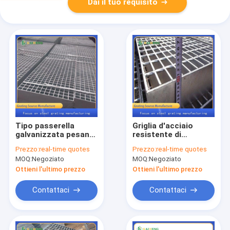
Dai il tuo requisito
Tipo passerella
Griglia d'acciaio
galvanizzata pesante
resistente di
del carico della
sicurezza di
Prezzo:
real-time quotes
Prezzo:
real-time quotes
immersione calda del
galvanizzazione di
MOQ:
Negoziato
MOQ:
Negoziato
piatto della grata di
G605/40/80FG Q235
Antivari piano
per industria
Ottieni l'ultimo prezzo
Ottieni l'ultimo prezzo
Contattaci
Contattaci