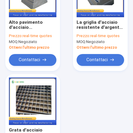
Giro della fabbrica
Controllo di qualità
Alto pavimento
La griglia d'acciaio
d'acciaio
resistente d'argento
Contattici
galvanizzato
ha galvanizzato la
Prezzo:
real-time quotes
Prezzo:
real-time quotes
stridente
griglia d'acciaio del
MOQ:
Negoziato
MOQ:
Negoziato
sopportante della
passaggio pedonale
Notizie
immersione calda
Ottieni l'ultimo prezzo
Ottieni l'ultimo prezzo
dell'OEM
Casi
Contattaci
Contattaci
grata d'acciaio del metallo
Griglia galvanizzata del metallo
Copertura stridente d'acciaio
pavimento di griglia del metallo
Grata d'acciaio