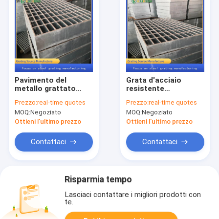
Pavimento del
Grata d'acciaio
metallo grattato
resistente
passaggio pedonale
industriale della
Prezzo:
real-time quotes
Prezzo:
real-time quotes
della forgia del
passerella del
MOQ:
Negoziato
MOQ:
Negoziato
pavimento di
metallo della griglia
G1008/40/100FG per
di G1508/40/100FG
Ottieni l'ultimo prezzo
Ottieni l'ultimo prezzo
agricolo
Contattaci
Contattaci
Risparmia tempo
Lasciaci contattare i migliori prodotti con
te.