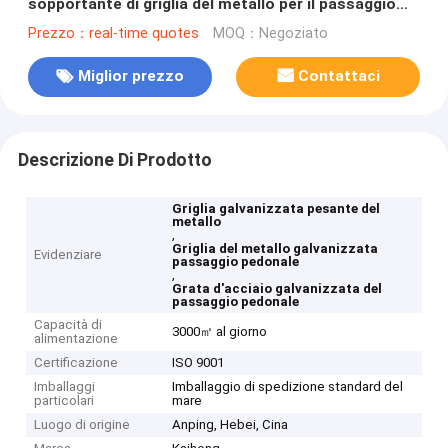
sopportante di griglia del metallo per il passaggio
pedonale
Prezzo：real-time quotes
MOQ：Negoziato
Miglior prezzo
Contattaci
Descrizione Di Prodotto
Griglia galvanizzata pesante del
metallo
,
Griglia del metallo galvanizzata
Evidenziare
passaggio pedonale
,
Grata d'acciaio galvanizzata del
passaggio pedonale
Capacità di
3000㎡ al giorno
alimentazione
Certificazione
ISO 9001
Imballaggi
Imballaggio di spedizione standard del
particolari
mare
Luogo di origine
Anping, Hebei, Cina