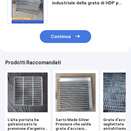
industriale della grata di HDP per
la logistica che ordina struttura
d'acciaio
Continua
Prodotti Raccomandati
L'alta portata ha
Sarto Made Silver
Grata d'acciai
galvanizzato la
Pressure che salda
seghettata
pressione d'argento
grata d'acciaio
antislittament