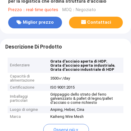
per la logistica che ordina struttura d'acciaio
Prezzo：real-time quotes
MOQ：Negoziato
Miglior prezzo
Contattaci
Descrizione Di Prodotto
,
Grata d'acciaio aperta di HDP
Evidenziare
,
Grata d'acciaio aperta industriale
Grata d'acciaio industriale di HDP
Capacità di
3500㎡/day
alimentazione
Certificazione
ISO 9001:2015
Grippaggio dello strato del ferro
Imballaggi
galvanizzato & pallet di legno/pallet
particolari
d'acciaio o come richiesto
Luogo di origine
Anping, Hebei, Cina
Marca
Kaiheng Wire Mesh
Osservi più