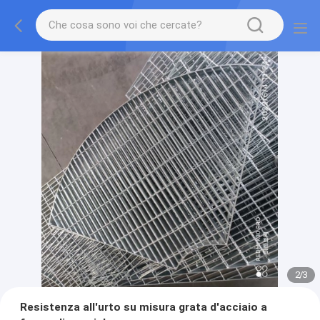
2
/
3
Resistenza all'urto su misura grata d'acciaio a