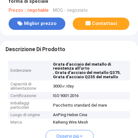
forma di speciale
Prezzo：negotiable
MOQ：negoziato
Miglior prezzo
Contattaci
Descrizione Di Prodotto
Grata d'acciaio del metallo di
resistenza all'urto
Evidenziare
,
,
Grata d'acciaio del metallo Q375
Grata d'acciaio Q235 del metallo
Capacità di
3000㎡/day
alimentazione
Certificazione
ISO 9001:2016
Imballaggi
Pacchetto standard del mare
particolari
Luogo di origine
AnPing Hebei Cina
Marca
Kaiheng Wire Mesh
Osservi più