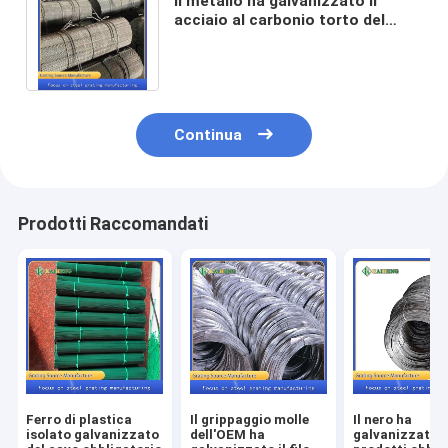
Il metallo ha galvanizzato il
acciaio al carbonio torto del
cavo Q235 per montaggio del
piatto d'acciaio
Continua
Prodotti Raccomandati
Ferro di plastica
Il grippaggio molle
Il nero ha
isolato galvanizzato
dell'OEM ha
galvanizzato i