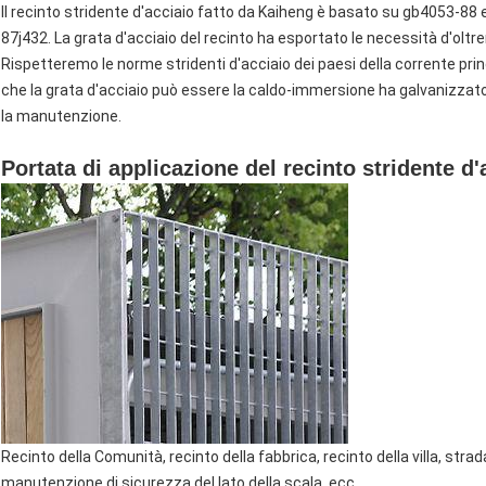
Il recinto stridente d'acciaio fatto da Kaiheng è basato su gb4053-88 
87j432. La grata d'acciaio del recinto ha esportato le necessità d'oltr
Rispetteremo le norme stridenti d'acciaio dei paesi della corrente prin
che la grata d'acciaio può essere la caldo-immersione ha galvanizzato
la manutenzione.
Portata di applicazione del recinto stridente d'
Recinto della Comunità, recinto della fabbrica, recinto della villa, stra
manutenzione di sicurezza del lato della scala, ecc.