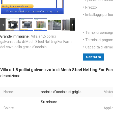
Quantità di ordin
Prezzo:
Imballaggi partico
Tempi di conseg
Grande immagine :
Villa a 1,5 pollici
Termini di pagam
galvanizzata di Mesh Steel Netting For Farm
del cavo della grata d'acciaio
Capacità di alim
Contatto
Villa a 1,5 pollici galvanizzata di Mesh Steel Netting For Fa
descrizione
Nome:
recinto d'acciaio di griglia
Mater
Su misura
Colore:
Appli