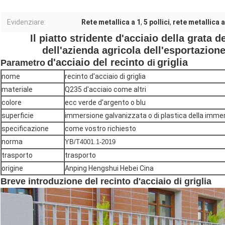
Evidenziare:
Rete metallica a 1
,
5 pollici
,
rete metallica a
Il piatto stridente d'acciaio della grata de
dell'azienda agricola dell'esportazion
d'acciaio del recinto
griglia
Parametro
di
nome
recinto d'acciaio di griglia
materiale
Q235 d'acciaio come altri
colore
ecc verde d'argento o blu
superficie
immersione galvanizzata o di plastica della imme
specificazione
come vostro richiesto
norma
YB/T4001.1-2019
trasporto
trasporto
origine
Anping Hengshui Hebei Cina
Breve introduzione del recinto d'acciaio di griglia