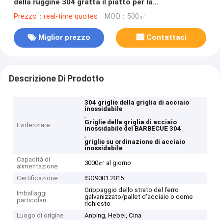
della ruggine 304 gratta il piatto per la
trasformazione dei prodotti alimentari
Prezzo：real-time quotes
MOQ：500㎡
Miglior prezzo
Contattaci
Descrizione Di Prodotto
304 griglie della griglia di acciaio
inossidabile
,
Griglie della griglia di acciaio
Evidenziare
inossidabile del BARBECUE 304
,
griglie su ordinazione di acciaio
inossidabile
Capacità di
3000㎡ al giorno
alimentazione
Certificazione
ISO9001:2015
Grippaggio dello strato del ferro
Imballaggi
galvanizzato/pallet d'acciaio o come
particolari
richiesto
Luogo di origine
Anping, Hebei, Cina